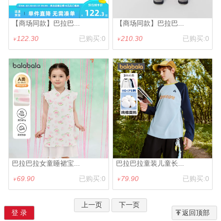
【商场同款】巴拉巴...
【商场同款】巴拉巴...
122.30
已购买:0
210.30
已购买:0
￥
￥
巴拉巴拉女童睡裙宝...
巴拉巴拉童装儿童长...
69.90
已购买:0
79.90
已购买:0
￥
￥
上一页
下一页
登 录
返回顶部